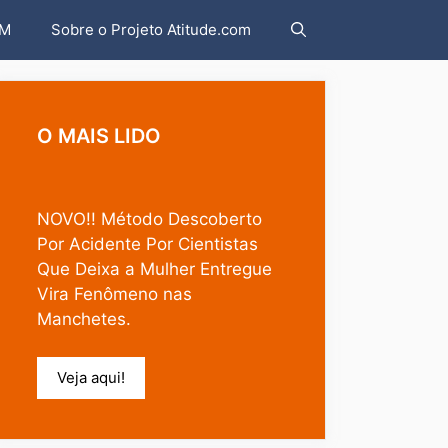
AM
Sobre o Projeto Atitude.com
O MAIS LIDO
NOVO!! Método Descoberto
Por Acidente Por Cientistas
Que Deixa a Mulher Entregue
Vira Fenômeno nas
Manchetes.
Veja aqui!