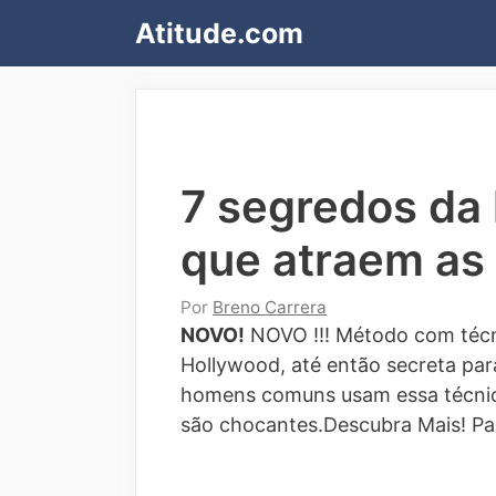
Pular
Atitude.com
para
o
conteúdo
7 segredos da
que atraem as
Por
Breno Carrera
NOVO!
NOVO !!! Método com técn
Hollywood, até então secreta para
homens comuns usam essa técnic
são chocantes.Descubra Mais!
Pa