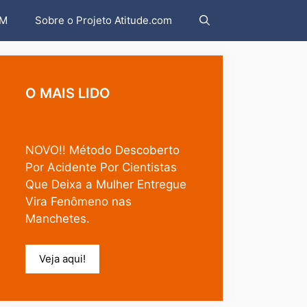
AM
Sobre o Projeto Atitude.com
O MAIS LIDO
NOVO!! Método Descoberto
Por Acidente Por Cientistas
Que Deixa a Mulher Entregue
Vira Fenômeno nas
Manchetes.
Veja aqui!