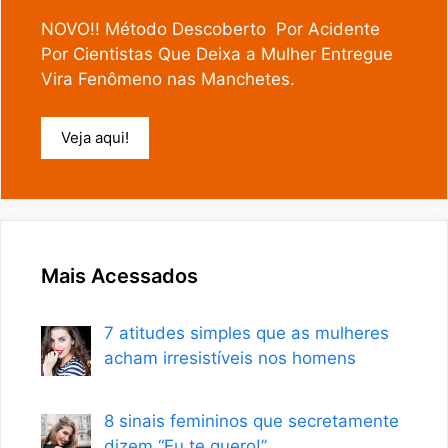
NOVO!! Método Descoberto Por Acidente
Por Cientistas Que Deixa a Mulher Entregue
Vira Fenômeno nas Manchetes.
Veja aqui!
Mais Acessados
7 atitudes simples que as mulheres
acham irresistíveis nos homens
8 sinais femininos que secretamente
dizem “Eu te quero!”