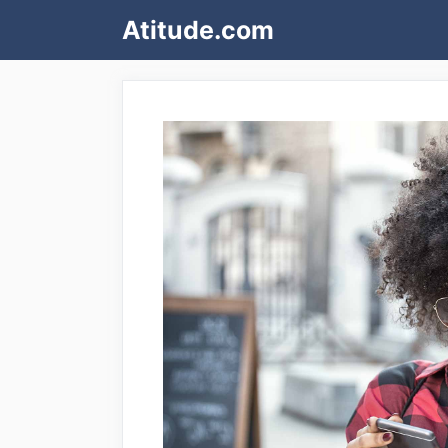
Pular
Atitude.com
para
o
conteúdo