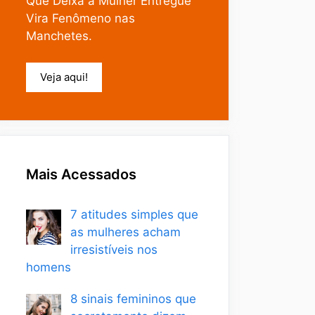
Que Deixa a Mulher Entregue
Vira Fenômeno nas
Manchetes.
Veja aqui!
Mais Acessados
7 atitudes simples que
as mulheres acham
irresistíveis nos
homens
8 sinais femininos que