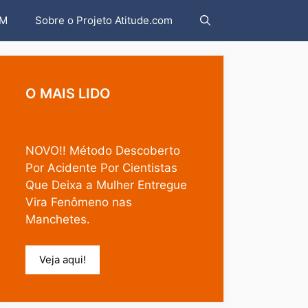
AM
Sobre o Projeto Atitude.com
O MAIS LIDO
NOVO!! Método Descoberto
Por Acidente Por Cientistas
Que Deixa a Mulher Entregue
Vira Fenômeno nas
Manchetes.
Veja aqui!