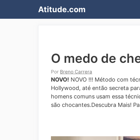
Pular
Atitude.com
para
o
conteúdo
O medo de ch
Por
Breno Carrera
NOVO!
NOVO !!! Método com técn
Hollywood, até então secreta para
homens comuns usam essa técnic
são chocantes.Descubra Mais!
Pa