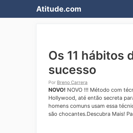
Pular
Atitude.com
para
o
conteúdo
Os 11 hábitos 
sucesso
Por
Breno Carrera
NOVO!
NOVO !!! Método com técn
Hollywood, até então secreta para
homens comuns usam essa técnic
são chocantes.Descubra Mais!
Pa