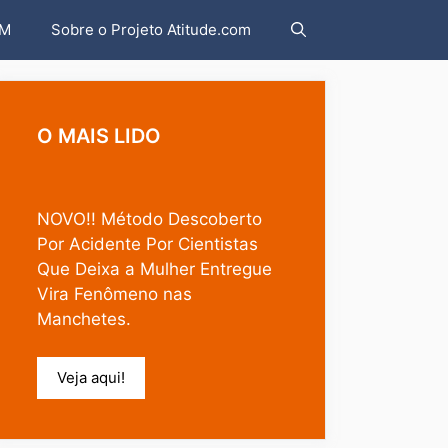
AM
Sobre o Projeto Atitude.com
O MAIS LIDO
NOVO!! Método Descoberto
Por Acidente Por Cientistas
Que Deixa a Mulher Entregue
Vira Fenômeno nas
Manchetes.
Veja aqui!