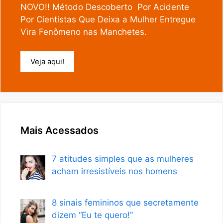
NOVO!! Método Descoberto Por Acidente
Por Cientistas Que Deixa a Mulher Entregue
Vira Fenômeno nas Manchetes.
Veja aqui!
Mais Acessados
7 atitudes simples que as mulheres
acham irresistíveis nos homens
8 sinais femininos que secretamente
dizem “Eu te quero!”