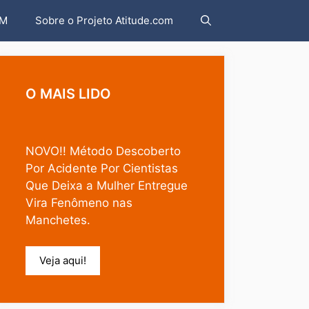
AM
Sobre o Projeto Atitude.com
O MAIS LIDO
NOVO!! Método Descoberto
Por Acidente Por Cientistas
Que Deixa a Mulher Entregue
Vira Fenômeno nas
Manchetes.
Veja aqui!