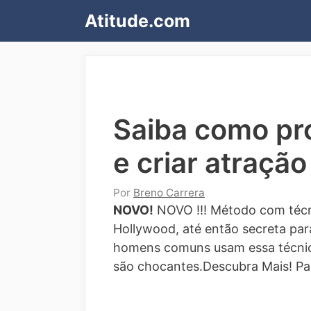
Pular
Atitude.com
para
o
conteúdo
Saiba como pr
e criar atração
Por
Breno Carrera
NOVO!
NOVO !!! Método com técn
Hollywood, até então secreta para
homens comuns usam essa técnic
são chocantes.Descubra Mais!
Pa