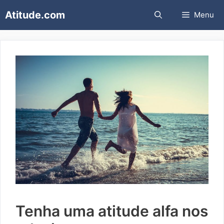
Pular
Atitude.com
Menu
para
o
conteúdo
Tenha uma atitude alfa nos