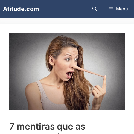
Pular
Atitude.com
Menu
para
o
conteúdo
7 mentiras que as