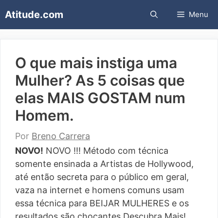
Pular
Atitude.com
Menu
para
o
conteúdo
O que mais instiga uma
Mulher? As 5 coisas que
elas MAIS GOSTAM num
Homem.
Por
Breno Carrera
NOVO!
NOVO !!! Método com técnica
somente ensinada a Artistas de Hollywood,
até então secreta para o público em geral,
vaza na internet e homens comuns usam
essa técnica para BEIJAR MULHERES e os
resultados são chocantes.Descubra Mais!