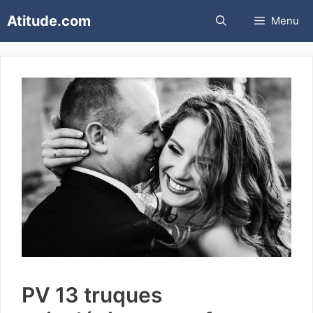
Pular
Atitude.com
Menu
para
o
conteúdo
PV 13 truques